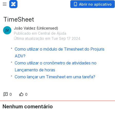
Abrir no aplicativo
TimeSheet
João Valdez (Unlicensed)
Publicado em Central de Ajuda
Última atualização em Tue Sep 17 2024
Como utilizar o módulo de Timesheet do Projuris
ADV?
Como utilizar o cronômetro de atividades no
Lançamento de horas
Como lançar um Timesheet em uma tarefa?
0
0
Nenhum comentário