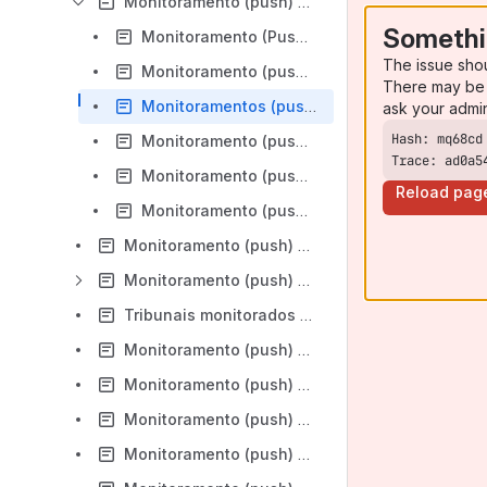
Monitoramento (push) - Captura individual por número de processo
Somethi
Monitoramento (Push) - Como cadastrar o monitoramento de processos
The issue sho
Monitoramento (push) - Como cadastrar a captura de andamentos pelo resumo do processo?
There may be 
Monitoramentos (push) - Como configurar captura processual no cadastro do processo.
ask your admi
Monitoramento (push)- Como desabilitar um monitoramento?
Trace: ad0a5
Monitoramento (push) - Como reativar um monitoramento desabilitado?
Reload pag
Monitoramento (push) - Monitoramento de processos por Justiça/Órgão
Monitoramento (push) - Monitoramento de processos em lote por planilha com CNJ
Monitoramento (push) - Monitorando processos em segredo de justiça
Tribunais monitorados através de Robô - Judiciais
Monitoramento (push) - Como saber quantos processos estou monitorando?
Monitoramento (push) - Como monitorar processos utilizando o ADV?
Monitoramento (push) - Porque os envolvidos de minhas capturas são reconhecidos como terceiros?
Monitoramento (push) - Recebi a mensagem de que minha captura vai gerar custos adicionais. O que isso indica?