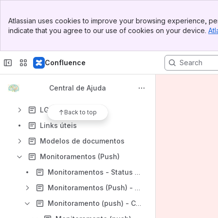
Dúvidas gerais
Banner
Financeiro
Atlassian uses cookies to improve your browsing experience, per
Top Bar
indicate that you agree to our use of cookies on your device.
Atl
Importação de dados
Sidebar
Main Content
Integração ADV - API
Confluence
Inteligência artificial
Intimações
Central de Ajuda
Kanban
LGPD
Back to top
Links úteis
Modelos de documentos
Monitoramentos (Push)
Monitoramentos - Status das capturas
Monitoramentos (Push) - Captura de processos - por OAB
Monitoramento (push) - Captura de processo - por número do processo