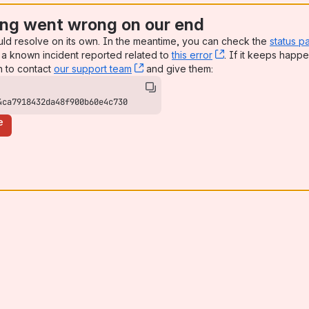
ng went wrong on our end
uld resolve on its own. In the meantime, you can check the
status p
a known incident reported related to
this error
, (opens new win
. If it keeps happe
n to contact
our support team
, (opens new window)
and give them:
4ca7918432da48f900b60e4c730
e